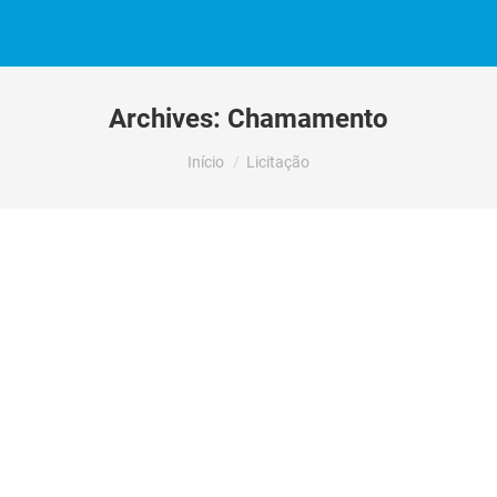
Archives:
Chamamento
Você está aqui:
Início
Licitação
JUSTIFICATIVA DE INEXIGIBILIDADE
DE CHAMAMENTO
PÚBLICOINEXIGIBILIDADE N.º
89/2023 – PROCESSO N.º 91/2023
ASSOCIAÇÃO IGUAIS NAS
DIFERENÇAS