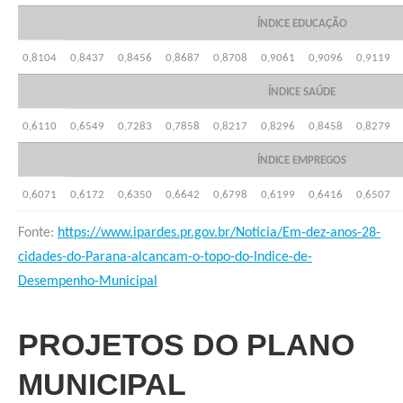
ÍNDICE EDUCAÇÃO
0,8104
0,8437
0,8456
0,8687
0,8708
0,9061
0,9096
0,9119
ÍNDICE SAÚDE
0,6110
0,6549
0,7283
0,7858
0,8217
0,8296
0,8458
0,8279
ÍNDICE EMPREGOS
0,6071
0,6172
0,6350
0,6642
0,6798
0,6199
0,6416
0,6507
Fonte:
https://www.ipardes.pr.gov.br/Noticia/Em-dez-anos-28-
cidades-do-Parana-alcancam-o-topo-do-Indice-de-
Desempenho-Municipal
PROJETOS DO PLANO
MUNICIPAL