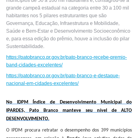
municípios de 50 a 100 mil habitantes e, consagrou-se a
grande campeã estadual na categoria entre 30 a 100 mil
habitantes nos 5 pilares estruturantes que são
Governança, Educação, Infraestrutura e Mobilidade,
Saúde e Bem-Estar e Desenvolvimento Socioeconômico
e, para essa edição do prêmio, houve a inclusão do pilar
Sustentabilidade.
https://patobranco.pr.gov.br/pato-branco-recebe-premio-
band-cidades-excelentes/
https://patobranco.pr.gov.br/pato-branco-e-destaque-
nacional-em-cidades-excelentes/
No IDPM Índice de Desenvolvimento Municipal do
IPARDES, Pato Branco manteve seu nível de ALTO
DESENVOLVIMENTO.
O IPDM procura retratar o desempenho dos 399 municípios