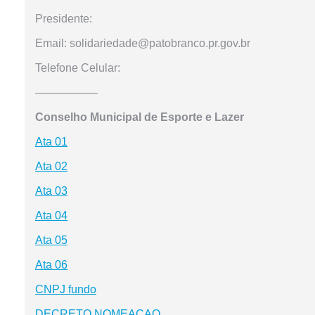
Presidente:
Email: solidariedade@patobranco.pr.gov.br
Telefone Celular:
—————–
Conselho Municipal de Esporte e Lazer
Ata 01
Ata 02
Ata 03
Ata 04
Ata 05
Ata 06
CNPJ fundo
DECRETO NOMEACAO