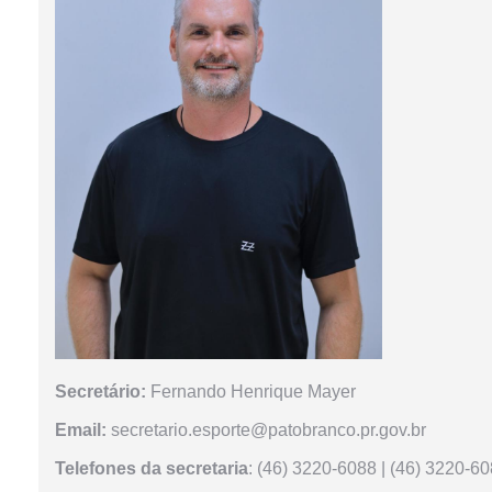
Secretário:
Fernando Henrique Mayer
Email:
secretario.esporte@patobranco.pr.gov.br
Telefones da secretaria
: (46) 3220-6088 | (46) 3220-6