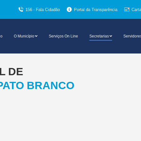
156 - Fala Cidadão
Portal da Transparência
Cart
io
O Município
Serviços On Line
Secretarias
Servidore
L DE
PATO BRANCO