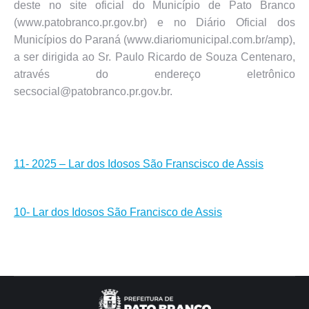
deste no site oficial do Município de Pato Branco
(www.patobranco.pr.gov.br) e no Diário Oficial dos
Municípios do Paraná (www.diariomunicipal.com.br/amp),
a ser dirigida ao Sr. Paulo Ricardo de Souza Centenaro,
através do endereço eletrônico
secsocial@patobranco.pr.gov.br.
11- 2025 – Lar dos Idosos São Franscisco de Assis
10- Lar dos Idosos São Francisco de Assis