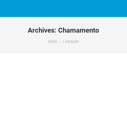
Archives:
Chamamento
Você está aqui:
Início
Licitação
JUSTIFICATIVA DE INEXIGIBILIDADE
DE CHAMAMENTO PÚBLICO –
EMENDA INDIVIDUAL Nº 166/2023 –
INEXIGIBILIDADE N.º 80/2024 –
PROCESSO N.º 80/2024
Por
Vagner Pazinatto
24/05/2024