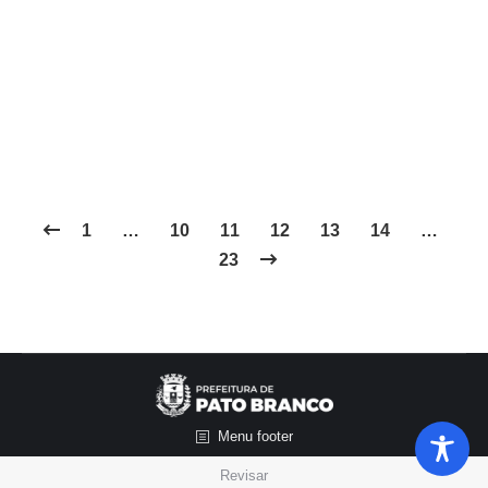
30.000,00 (trinta mil reais); Justifica-se a
INEXIGIBILIDADE de Chamamento Público para
celebrar Termo de Colaboração, nos termos do art.
2º, Inciso VII – Termo de Colaboração da Lei
13.019/2014 e Art 2º, Inciso I,…
1
…
10
11
12
13
14
…
23
Menu footer
Revisar