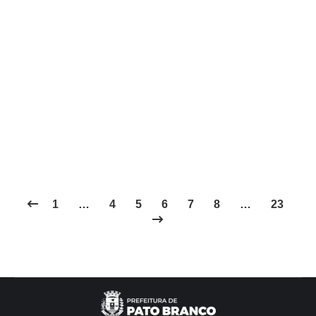
Considerando as Emenda de Bancada nº 97/2024
e a Emenda Individual nº 94/2024, que destinaram
recursos orçamentários a Organização da
Sociedade Civil, contemplando o valor total de R$
50.000,00 (cinquenta mil reais). Justifica-se a
INEXIGIBILIDADE de Chamamento Público para
celebrar Termo de Colaboração, nos termos do art.
2º, Inciso VII da Lei 13.019/2014 e Art…
1
…
4
5
6
7
8
…
23