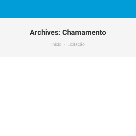
Archives:
Chamamento
Você está aqui:
Início
Licitação
JUSTIFICATIVA DE INEXIGIBILIDADE
DE CHAMAMENTO PÚBLICO
INEXIGIBILIDADE N.º 97/2024 –
PROCESSO N.º 99/2024
ASSOCIAÇÃO IGUAIS NAS
DIFERENÇAS