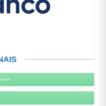
NAIS
iretor