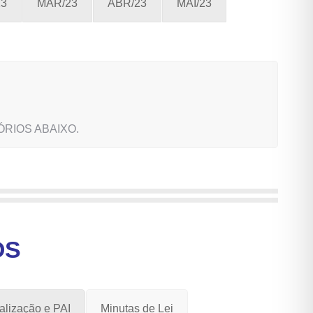
23
MAR/23
ABR/23
MAI/23
ATÓRIOS ABAIXO.
OS
nalização e PAI
Minutas de Lei