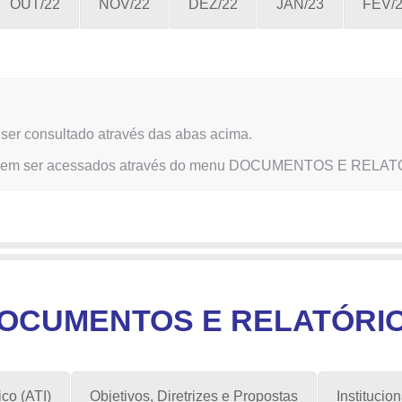
OUT/22
NOV/22
DEZ/22
JAN/23
FEV/
ser consultado através das abas acima.
es podem ser acessados através do menu DOCUMENTOS E REL
OCUMENTOS E RELATÓRI
co (ATI)
Objetivos, Diretrizes e Propostas
Institucio