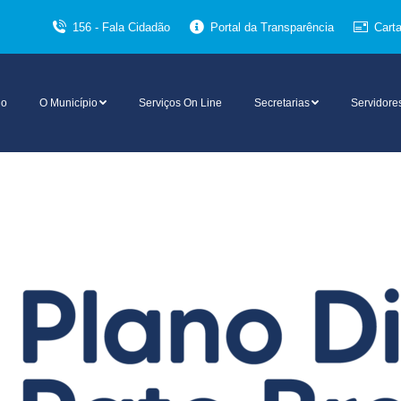
156 - Fala Cidadão
Portal da Transparência
Cart
io
O Município
Serviços On Line
Secretarias
Servidore