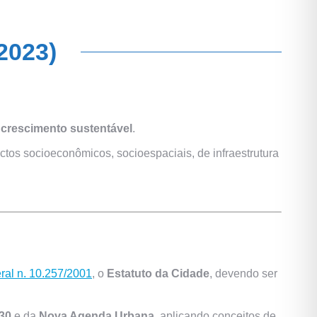
2023)
o
crescimento sustentável
.
tos socioeconômicos, socioespaciais, de infraestrutura
ral n. 10.257/2001
, o
Estatuto da Cidade
, devendo ser
30
e da
Nova Agenda Urbana
, aplicando conceitos de