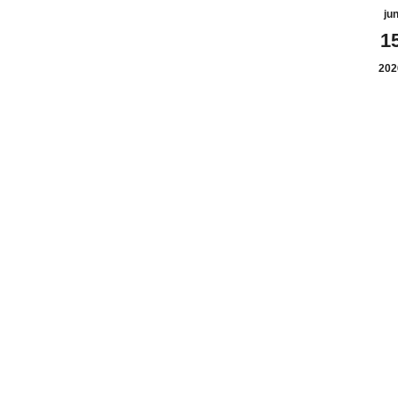
ju
1
202