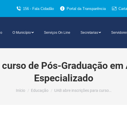
156 - Fala Cidadão
Portal da Transparência
Cart
io
O Município
Serviços On Line
Secretarias
Servidore
a curso de Pós-Graduação em
Especializado
Você está aqui:
Início
Educação
UAB abre inscrições para curso…