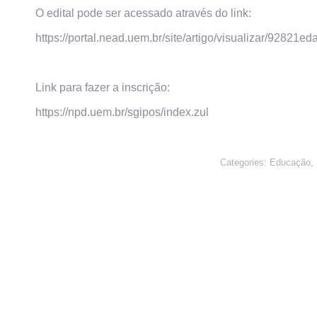
O edital pode ser acessado através do link:
https://portal.nead.uem.br/site/artigo/visualizar/92821e
Link para fazer a inscrição:
https://npd.uem.br/sgipos/index.zul
Categories:
Educação
,