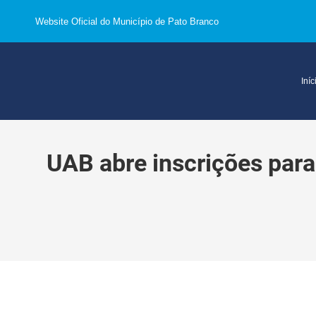
Website Oficial do Município de Pato Branco
Iníc
UAB abre inscrições par