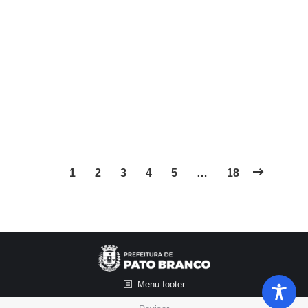
A Prefeitura de Pato Branco, por meio da
Secretaria Municipal de Saúde, informa que a
partir do dia 30 de junho, próxima terça-feira, a
vacina contra a Influenza será liberada para todos
os públicos. A vacina estará disponível na Sala
Central de Vacinas e nas Unidades Básicas de
Saúde (UBSs). Para vacinar é preciso…
1
2
3
4
5
…
18
Menu footer