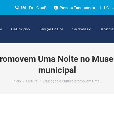
156 - Fala Cidadão
Portal da Transparência
Cart
io
O Município
Serviços On Line
Secretarias
Servidore
promovem Uma Noite no Museu
municipal
Você está aqui:
Início
Cultura
Educação e Cultura promovem Uma…