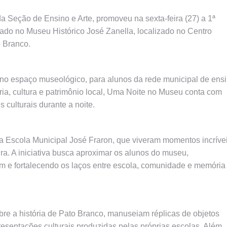
a Seção de Ensino e Arte, promoveu na sexta-feira (27) a 1ª
ado no Museu Histórico José Zanella, localizado no Centro
o Branco.
 no espaço museológico, para alunos da rede municipal de ensi
ria, cultura e patrimônio local, Uma Noite no Museu conta com
s culturais durante a noite.
da Escola Municipal José Fraron, que viveram momentos incríve
a. A iniciativa busca aproximar os alunos do museu,
m e fortalecendo os laços entre escola, comunidade e memória
obre a história de Pato Branco, manuseiam réplicas de objetos
resentações culturais produzidas pelas próprias escolas. Além