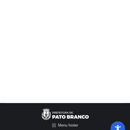
Centro de Convivência dos Idosos
CEU das Artes
,
Cidade Amiga do Idoso
,
Secretaria de
Assistência Social
Por
Cris Vargas
11/07/2025
Teve festa, teve dança e teve muita alegria nos
arraiás preparados com carinho pela Prefeitura de
Pato Branco, para os idosos que participam das
atividades do CEU das Artes e do Centro de
Convivência! A programação contou com tudo o
que uma boa festa merece: quadrilha animada,
casamento caipira, comidas e bebidas típicas e,…
Menu footer