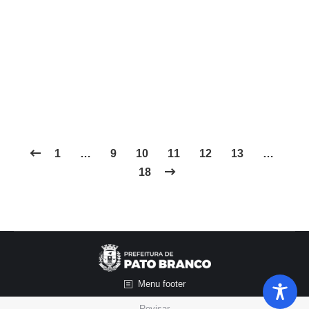
Comissão Central Organizadora (CCO) da 19ª
edição da Exposição Feira Agropecuária,
Industrial e Comercial (Expopato) anunciaram,
após sete anos sem a realização da feira, os
shows da Expopato 2025, que acontece de 8 a 16
de novembro, no Parque de…
1
…
9
10
11
12
13
…
18
Menu footer
Revisar