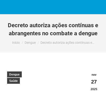
Decreto autoriza ações contínuas e
abrangentes no combate a dengue
Você está aqui:
Início
Dengue
Decreto autoriza ações contínuas e…
Dengue
nov
27
Saúde
2025