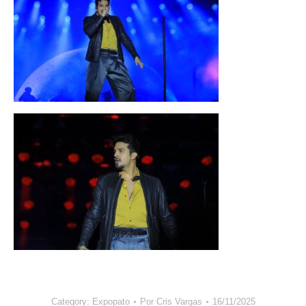
Category:
Expopato
Por
Cris Vargas
16/11/2025