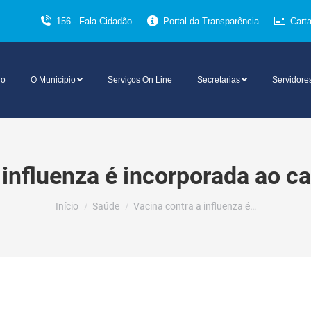
156 - Fala Cidadão
Portal da Transparência
Cart
io
O Município
Serviços On Line
Secretarias
Servidore
 influenza é incorporada ao ca
Você está aqui:
Início
Saúde
Vacina contra a influenza é…