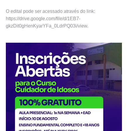
O edital pode ser acessado através do link: ​​
https://drive.google.com/file/d/1EB7-
gkzDit0gHenKyarYFa_0LdrPQ03i/view.