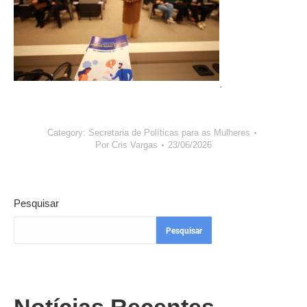
.
Category:
Secretaria de Políticas para as Mulheres
Por
Cris Vargas
23/06/2026
Pesquisar
Pesquisar