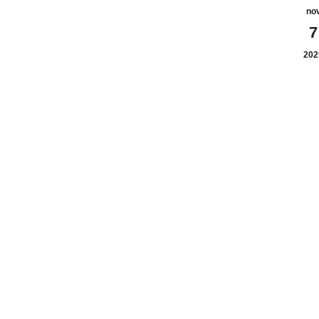
no
7
202