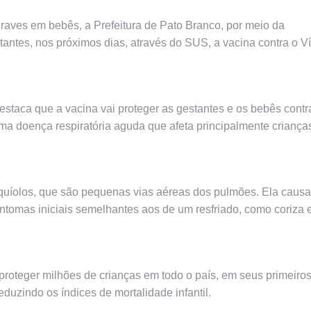
graves em bebês, a Prefeitura de Pato Branco, por meio da
stantes, nos próximos dias, através do SUS, a vacina contra o V
staca que a vacina vai proteger as gestantes e os bebês contr
 uma doença respiratória aguda que afeta principalmente criança
nquíolos, que são pequenas vias aéreas dos pulmões. Ela causa
sintomas iniciais semelhantes aos de um resfriado, como coriza 
 proteger milhões de crianças em todo o país, em seus primeiro
duzindo os índices de mortalidade infantil.