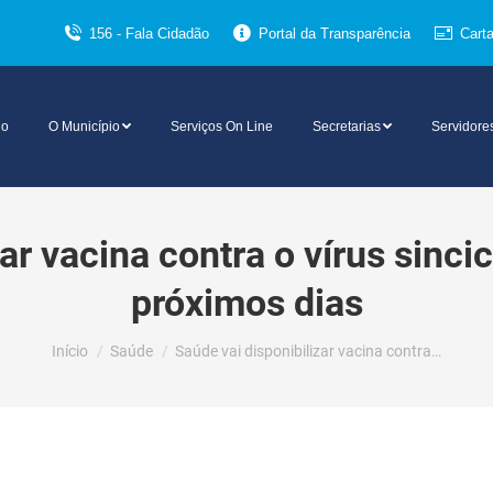
156 - Fala Cidadão
Portal da Transparência
Cart
io
O Município
Serviços On Line
Secretarias
Servidore
ar vacina contra o vírus sinci
próximos dias
Você está aqui:
Início
Saúde
Saúde vai disponibilizar vacina contra…