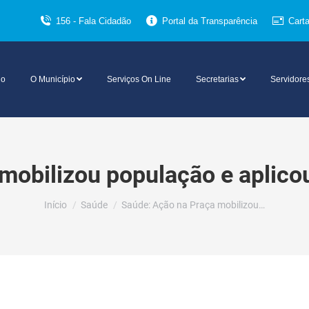
156 - Fala Cidadão
Portal da Transparência
Cart
io
O Município
Serviços On Line
Secretarias
Servidore
mobilizou população e aplico
Você está aqui:
Início
Saúde
Saúde: Ação na Praça mobilizou…