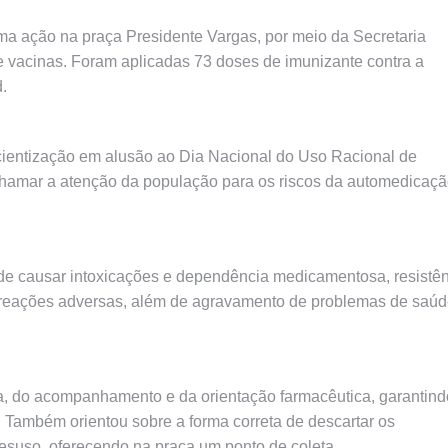
ma ação na praça Presidente Vargas, por meio da Secretaria
 vacinas. Foram aplicadas 73 doses de imunizante contra a
d.
cientização em alusão ao Dia Nacional do Uso Racional de
chamar a atenção da população para os riscos da automedicaçã
ode causar intoxicações e dependência medicamentosa, resistê
 e reações adversas, além de agravamento de problemas de saú
a, do acompanhamento e da orientação farmacêutica, garantind
. Também orientou sobre a forma correta de descartar os
esuso, oferecendo na praça um ponto de coleta.