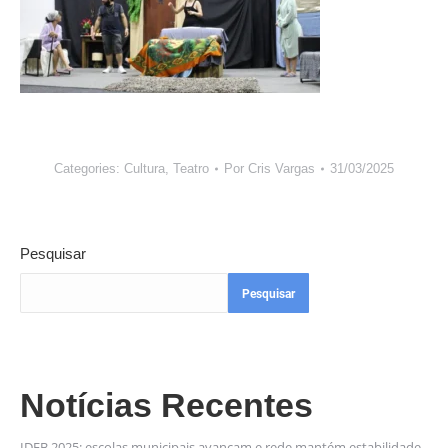
Categories:
Cultura
,
Teatro
Por
Cris Vargas
31/03/2025
Pesquisar
Pesquisar
Notícias Recentes
IDEB 2025: escolas municipais avançam e rede mantém estabilidade