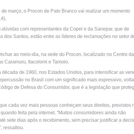
de março, o Procon de Pato Branco vai realizar um momento
4).
ra-dúvidas com representantes da Copel e da Sanepar, que de
s dos Santos, estão entre as líderes de reclamações no setor d
echar ao meio-dia, na sede do Procon, localizado no Centro da
as Caramuru, Itacolomi e Tamoio.
a década de 1960, nos Estados Unidos, para intensificar as ve
epercussão no Brasil com um significado mais expressivo, volt
 Código de Defesa do Consumidor, que é a legislação que prote
ue cada vez mais pessoas conheçam seus direitos, previstos 
 quando feita pela internet. “Muitos consumidores ainda não
 sete dias após o recebimento, sem precisar justificar a deci
, ressaltou.