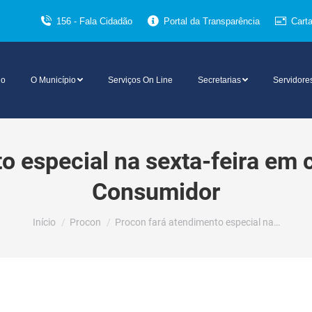
156 - Fala Cidadão
Portal da Transparência
Cart
io
O Município
Serviços On Line
Secretarias
Servidore
o especial na sexta-feira em
Consumidor
Você está aqui:
Início
Procon
Procon fará atendimento especial na…