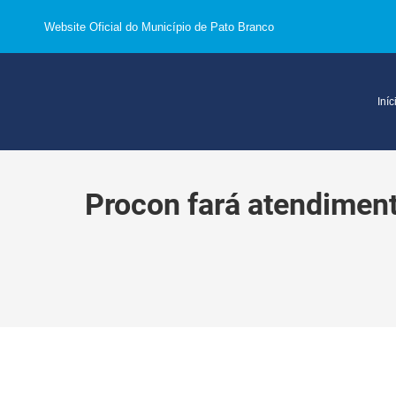
Website Oficial do Município de Pato Branco
Iníc
Procon fará atendiment