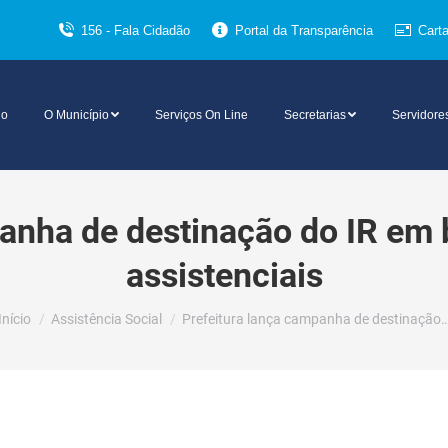
156 - Fala Cidadão
Portal da Transparência
Cart
io
O Município
Serviços On Line
Secretarias
Servidore
anha de destinação do IR em 
assistenciais
Você está aqui:
Início
Assistência Social
Prefeitura lança campanha de destinação