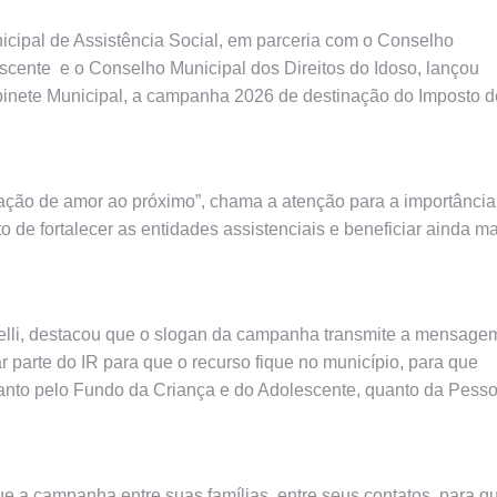
nicipal de Assistência Social, em parceria com o Conselho
scente e o Conselho Municipal dos Direitos do Idoso, lançou
abinete Municipal, a campanha 2026 de destinação do Imposto d
ção de amor ao próximo”, chama a atenção para a importância
to de fortalecer as entidades assistenciais e beneficiar ainda m
rtelli, destacou que o slogan da campanha transmite a mensage
parte do IR para que o recurso fique no município, para que
, tanto pelo Fundo da Criança e do Adolescente, quanto da Pess
e a campanha entre suas famílias, entre seus contatos, para q