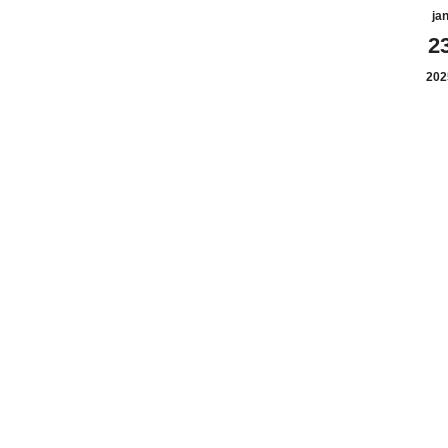
ja
2
202