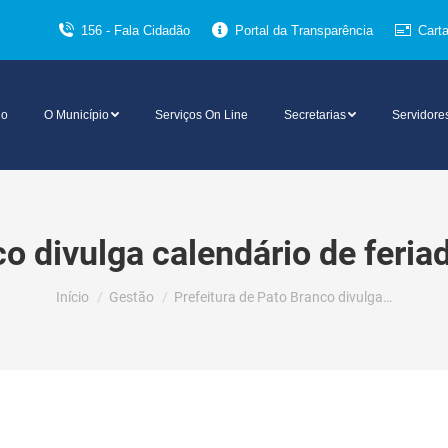
156 - Fala Cidadão
Portal da Transparência
Cart
io
O Município
Serviços On Line
Secretarias
Servidore
o divulga calendário de feria
Você está aqui:
Início
Gestão
Prefeitura de Pato Branco divulga…