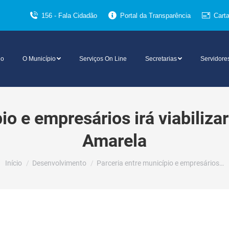
156 - Fala Cidadão
Portal da Transparência
Cart
io
O Município
Serviços On Line
Secretarias
Servidore
io e empresários irá viabilizar
Amarela
Você está aqui:
Início
Desenvolvimento
Parceria entre município e empresários…