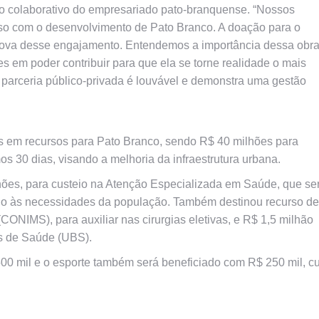
ito colaborativo do empresariado pato-branquense. “Nossos
o com o desenvolvimento de Pato Branco. A doação para o
rova desse engajamento. Entendemos a importância dessa obr
zes em poder contribuir para que ela se torne realidade o mais
a parceria público-privada é louvável e demonstra uma gestão
s em recursos para Pato Branco, sendo R$ 40 milhões para
mos 30 dias, visando a melhoria da infraestrutura urbana.
ões, para custeio na Atenção Especializada em Saúde, que se
dendo às necessidades da população. Também destinou recurso de
ONIMS), para auxiliar nas cirurgias eletivas, e R$ 1,5 milhão
s de Saúde (UBS).
00 mil e o esporte também será beneficiado com R$ 250 mil, c