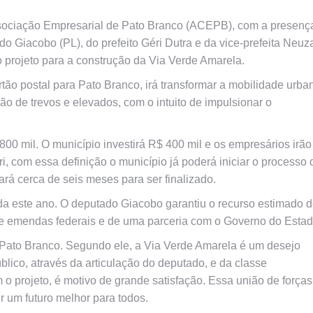
Associação Empresarial de Pato Branco (ACEPB), com a presenç
o Giacobo (PL), do prefeito Géri Dutra e da vice-prefeita Neuz
o projeto para a construção da Via Verde Amarela.
rtão postal para Pato Branco, irá transformar a mobilidade urba
o de trevos e elevados, com o intuito de impulsionar o
800 mil. O município investirá R$ 400 mil e os empresários irão
i, com essa definição o município já poderá iniciar o processo 
ará cerca de seis meses para ser finalizado.
nda este ano. O deputado Giacobo garantiu o recurso estimado 
e emendas federais e de uma parceria com o Governo do Estad
 Pato Branco. Segundo ele, a Via Verde Amarela é um desejo
lico, através da articulação do deputado, e da classe
o projeto, é motivo de grande satisfação. Essa união de forças
ir um futuro melhor para todos.