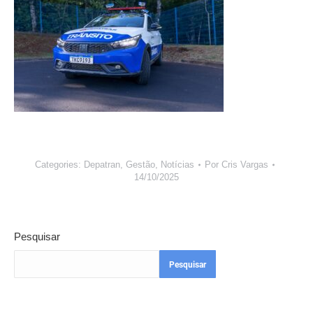
Categories:
Depatran
,
Gestão
,
Notícias
Por
Cris Vargas
14/10/2025
Pesquisar
Pesquisar