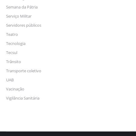
Semana da Pátria
Serviço Militar
Servidores públicos
Teatro
Tecnologia
Tecsul
Trânsito
Transporte coletivo
UAB
Vacinação
Vigilância Sanitária