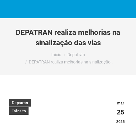
DEPATRAN realiza melhorias na
sinalização das vias
Você está aqui:
Início
Depatran
DEPATRAN realiza melhorias na sinalização…
Depatran
mar
25
Trânsito
2025