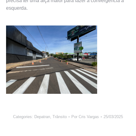
precisa ter uma alça maior para fazer a convergência à
esquerda.
Categories:
Depatran
,
Trânsito
Por
Cris Vargas
25/03/2025