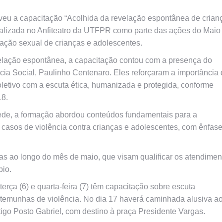
veu a capacitação “Acolhida da revelação espontânea de crian
realizada no Anfiteatro da UTFPR como parte das ações do Maio
ação sexual de crianças e adolescentes.
velação espontânea, a capacitação contou com a presença do
ência Social, Paulinho Centenaro. Eles reforçaram a importância
letivo com a escuta ética, humanizada e protegida, conforme
18.
 rede, a formação abordou conteúdos fundamentais para a
casos de violência contra crianças e adolescentes, com ênfas
stas ao longo do mês de maio, que visam qualificar os atendimen
pio.
erça (6) e quarta-feira (7) têm capacitação sobre escuta
estemunhas de violência. No dia 17 haverá caminhada alusiva a
tigo Posto Gabriel, com destino à praça Presidente Vargas.