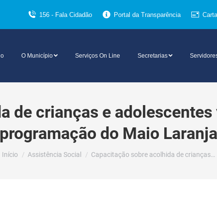
156 - Fala Cidadão
Portal da Transparência
Cart
io
O Município
Serviços On Line
Secretarias
Servidore
a de crianças e adolescentes v
programação do Maio Laranj
Você está aqui:
Início
Assistência Social
Capacitação sobre acolhida de crianças…