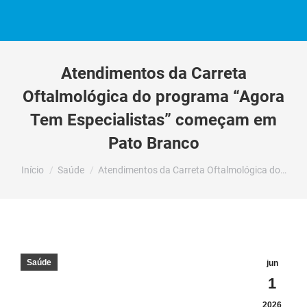
Atendimentos da Carreta
Oftalmológica do programa “Agora
Tem Especialistas” começam em
Pato Branco
Você está aqui:
Início
Saúde
Atendimentos da Carreta Oftalmológica do…
Saúde
jun
1
2026