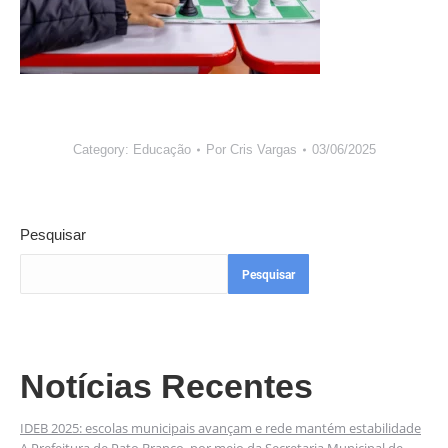
Category:
Educação
Por
Cris Vargas
03/06/2025
Pesquisar
Pesquisar
Notícias Recentes
IDEB 2025: escolas municipais avançam e rede mantém estabilidade