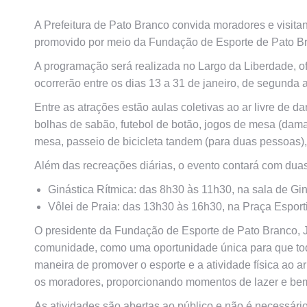
A Prefeitura de Pato Branco convida moradores e visitan
promovido por meio da Fundação de Esporte de Pato B
A programação será realizada no Largo da Liberdade, o
ocorrerão entre os dias 13 a 31 de janeiro, de segunda 
Entre as atrações estão aulas coletivas ao ar livre de d
bolhas de sabão, futebol de botão, jogos de mesa (dama, 
mesa, passeio de bicicleta tandem (para duas pessoas), 
Além das recreações diárias, o evento contará com duas 
Ginástica Rítmica: das 8h30 às 11h30, na sala de Gin
Vôlei de Praia: das 13h30 às 16h30, na Praça Esportiv
O presidente da Fundação de Esporte de Pato Branco, J
comunidade, como uma oportunidade única para que toda 
maneira de promover o esporte e a atividade física ao ar 
os moradores, proporcionando momentos de lazer e bem-
As atividades são abertas ao público e não é necessário