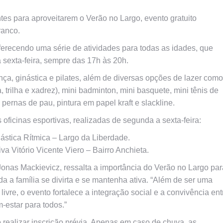
tes para aproveitarem o Verão no Largo, evento gratuito
ranco.
ferecendo uma série de atividades para todas as idades, que
a sexta-feira, sempre das 17h às 20h.
ança, ginástica e pilates, além de diversas opções de lazer como
trilha e xadrez), mini badminton, mini basquete, mini tênis de
pernas de pau, pintura em papel kraft e slackline.
oficinas esportivas, realizadas de segunda a sexta-feira:
ástica Rítmica – Largo da Liberdade.
a Vitório Vicente Viero – Bairro Anchieta.
onas Mackievicz, ressalta a importância do Verão no Largo par
a família se divirta e se mantenha ativa. “Além de ser uma
livre, o evento fortalece a integração social e a convivência ent
estar para todos.”
 realizar inscrição prévia. Apenas em caso de chuva, as