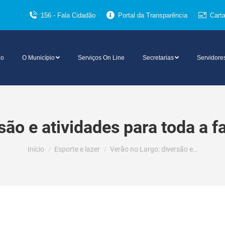
156 - Fala Cidadão
Portal da Transparência
Cart
io
O Município
Serviços On Line
Secretarias
Servidore
são e atividades para toda a 
Você está aqui:
Início
Esporte e lazer
Verão no Largo: diversão e…