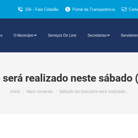
156 - Fala Cidadão
Portal da Transparência
Cart
io
O Município
Serviços On Line
Secretarias
Servidore
 será realizado neste sábado 
Você está aqui:
Início
Maio Amarelo
Sábado do Descarte será realizado…