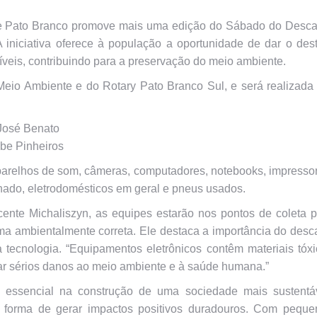
 de Pato Branco promove mais uma edição do Sábado do Descar
 iniciativa oferece à população a oportunidade de dar o des
íveis, contribuindo para a preservação do meio ambiente.
eio Ambiente e do Rotary Pato Branco Sul, e será realizada
 José Benato
ube Pinheiros
parelhos de som, câmeras, computadores, notebooks, impresso
ionado, eletrodomésticos em geral e pneus usados.
ente Michaliszyn, as equipes estarão nos pontos de coleta 
ma ambientalmente correta. Ele destaca a importância do desc
tecnologia. “Equipamentos eletrônicos contêm materiais tóx
r sérios danos ao meio ambiente e à saúde humana.”
 essencial na construção de uma sociedade mais sustentáv
a forma de gerar impactos positivos duradouros. Com peque