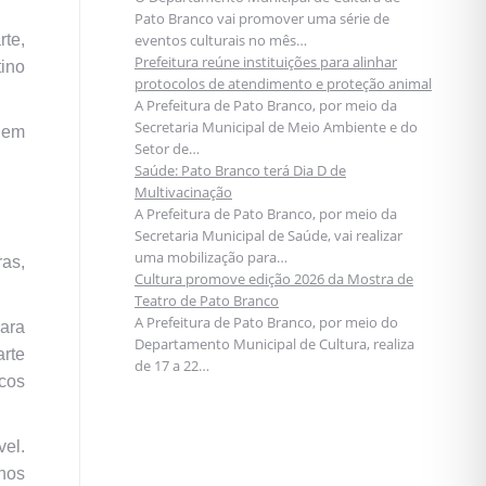
Pato Branco vai promover uma série de
te,
eventos culturais no mês…
Prefeitura reúne instituições para alinhar
tino
protocolos de atendimento e proteção animal
A Prefeitura de Pato Branco, por meio da
Secretaria Municipal de Meio Ambiente e do
 em
Setor de…
Saúde: Pato Branco terá Dia D de
Multivacinação
A Prefeitura de Pato Branco, por meio da
Secretaria Municipal de Saúde, vai realizar
uma mobilização para…
ras,
Cultura promove edição 2026 da Mostra de
Teatro de Pato Branco
A Prefeitura de Pato Branco, por meio do
para
Departamento Municipal de Cultura, realiza
arte
de 17 a 22…
icos
el.
nos