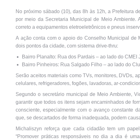
No próximo sábado (10), das 8h às 12h, a Prefeitura
por meio da Secretaria Municipal de Meio Ambiente. A
correto a equipamentos eletroeletrônicos e pneus inserv
A ação conta com o apoio do Conselho Municipal de M
dois pontos da cidade, com sistema drive-thru:
Bairro Planalto: Rua dos Pardais – ao lado do CMEI
Bairro Pinheiros: Rua Salgado Filho – ao lado do Cl
Serão aceitos materiais como TVs, monitores, DVDs, a
celulares, refrigeradores, fogões, lavadoras, ar-condic
Segundo o secretário municipal de Meio Ambiente, Vic
garantir que todos os itens sejam encaminhados de for
consciente, especialmente com o avanço constante da 
que, se descartados de forma inadequada, podem causa
Michaliszyn reforça que cada cidadão tem um papel
“Promover práticas responsáveis no dia a dia é um