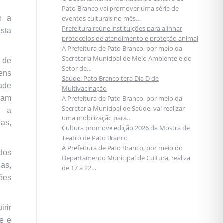
Pato Branco vai promover uma série de
o a
eventos culturais no mês…
Prefeitura reúne instituições para alinhar
esta
protocolos de atendimento e proteção animal
A Prefeitura de Pato Branco, por meio da
Secretaria Municipal de Meio Ambiente e do
 de
Setor de…
ens
Saúde: Pato Branco terá Dia D de
ade
Multivacinação
ram
A Prefeitura de Pato Branco, por meio da
Secretaria Municipal de Saúde, vai realizar
o a
uma mobilização para…
ias,
Cultura promove edição 2026 da Mostra de
Teatro de Pato Branco
A Prefeitura de Pato Branco, por meio do
dos
Departamento Municipal de Cultura, realiza
cas,
de 17 a 22…
ões
irir
te e