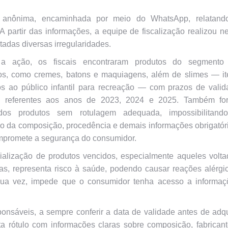
anônima, encaminhada por meio do WhatsApp, relatand
A partir das informações, a equipe de fiscalização realizou n
tadas diversas irregularidades.
 a ação, os fiscais encontraram produtos do segmento
os, como cremes, batons e maquiagens, além de slimes — it
os ao público infantil para recreação — com prazos de valid
, referentes aos anos de 2023, 2024 e 2025. Também fo
cados produtos sem rotulagem adequada, impossibilitand
ão da composição, procedência e demais informações obrigatór
mpromete a segurança do consumidor.
ialização de produtos vencidos, especialmente aqueles volta
as, representa risco à saúde, podendo causar reações alérgi
r sua vez, impede que o consumidor tenha acesso a informaç
onsáveis, a sempre conferir a data de validade antes de adqu
a rótulo com informações claras sobre composição, fabrican