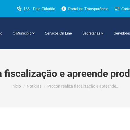
156 - Fala Cidadão
Portal da Transparência
Cart
io
O Município
Serviços On Line
Secretarias
Servidore
a fiscalização e apreende pro
Você está aqui:
Início
Notícias
Procon realiza fiscalização e apreende…