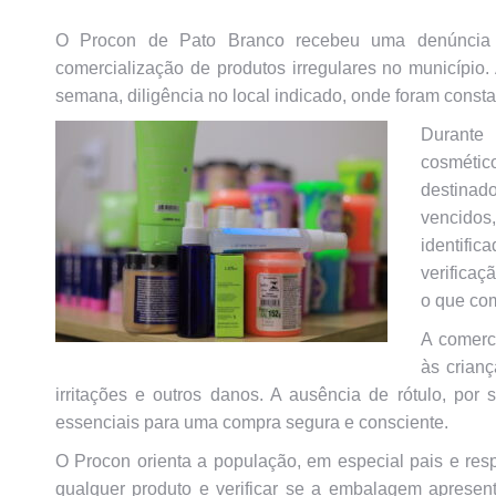
O Procon de Pato Branco recebeu uma denúncia 
comercialização de produtos irregulares no município. 
semana, diligência no local indicado, onde foram consta
Durante
cosmétic
destinad
vencidos
identifi
verificaç
o que co
A comerc
às crianç
irritações e outros danos. A ausência de rótulo, po
essenciais para uma compra segura e consciente.
O Procon orienta a população, em especial pais e resp
qualquer produto e verificar se a embalagem apresent