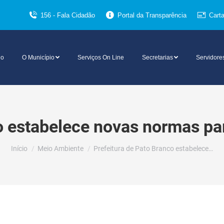
156 - Fala Cidadão
Portal da Transparência
Cart
io
O Município
Serviços On Line
Secretarias
Servidore
o estabelece novas normas pa
Você está aqui:
Início
Meio Ambiente
Prefeitura de Pato Branco estabelece…