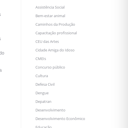
Assistência Social
s
Bem-estar animal
Caminhos da Produção
Capacitação profissional
s
CEU das Artes
Cidade Amiga do Idoso
ndo
CMEIs
Concurso público
a
Cultura
Defesa Civil
Dengue
Depatran
Desenvolvimento
Desenvolvimento Econômico
Educação