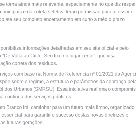
se torna ainda mais relevante, especialmente no que diz respei
unicipais e da coleta seletiva terão permissão para acessar o
ado até seu completo encerramento em curto a médio prazo”,
isponibiliza informações detalhadas em seu site oficial e pelo
De Volta ao Ciclo: Seu lixo no lugar certo!”, que visa
ação correta dos resíduos.
 serviços com base na Norma de Referência nº 01/2021 da Agênc
spõe sobre o regime, a estrutura e parâmetros da cobrança pel
Sólidos Urbanos (SMRSU).
Essa iniciativa reafirma o compromi
a contínua dos serviços públicos.
ato Branco irá caminhar para um futuro mais limpo, organizado
ssencial para garantir o sucesso destas novas diretrizes e
 as futuras gerações.”