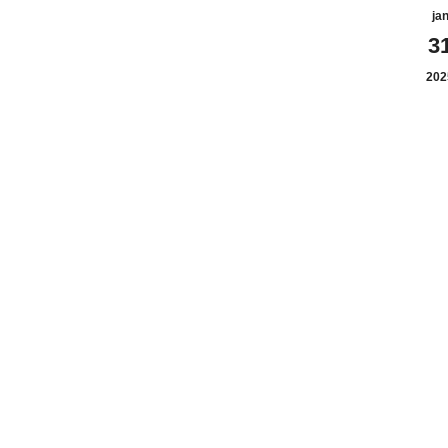
ja
3
202