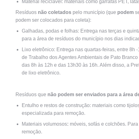
Material reciclável:
materiais como garrafas PET, lata
Resíduos
não coletados
pelo município
(que
podem
se
podem ser colocados para coleta):
Galhadas, podas e folhas:
Entrega nas terças e quint
para a área de resíduos do município nos dias indic
Lixo eletrônico:
Entrega nas quartas-feiras, entre 8h 
de Trabalho dos Agentes Ambientais de Pato Branco 
das 8h às 12h e das 13h30 às 16h. Além disso, a Pre
de lixo eletrônico.
Resíduos que
não podem ser enviados para a área d
Entulho e restos de construção:
materiais como tijolo
especializada para remoção.
Materiais volumosos
:
móveis, sofás e colchões. Para
remoção.