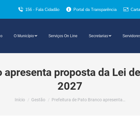
156 - Fala Cidadão
Portal da Transparência
Cart
io
O Município
Serviços On Line
Secretarias
Servidore
o apresenta proposta da Lei de
2027
Você está aqui:
Início
Gestão
Prefeitura de Pato Branco apresenta…