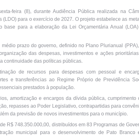
exta-feira (8), durante Audiência Pública realizada na Câm
as (LDO) para o exercício de 2027. O projeto estabelece as met
omo base para a elaboração da Lei Orçamentária Anual (LOA)
médio prazo do governo, definido no Plano Plurianual (PPA)
organização das despesas, investimentos e ações prioritária
 a continuidade das políticas públicas.
stinação de recursos para despesas com pessoal e encarg
rtes e transferências ao Regime Próprio de Previdência Soc
essenciais prestados à população.
os, amortização e encargos da dívida pública, cumprimento 
o, repasses ao Poder Legislativo, contrapartidas para convên
lém da previsão de novos investimentos para o município.
 é de R$ 748.350.000,00, distribuídos em 83 Programas de Gove
stração municipal para o desenvolvimento de Pato Branco 