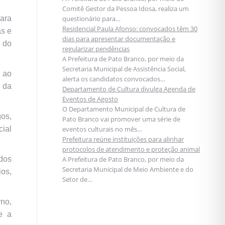
Comitê Gestor da Pessoa Idosa, realiza um
ara
questionário para…
Residencial Paula Afonso: convocados têm 30
as e
dias para apresentar documentação e
 do
regularizar pendências
A Prefeitura de Pato Branco, por meio da
Secretaria Municipal de Assistência Social,
, ao
alerta os candidatos convocados…
s da
Departamento de Cultura divulga Agenda de
Eventos de Agosto
O Departamento Municipal de Cultura de
os,
Pato Branco vai promover uma série de
ial
eventos culturais no mês…
Prefeitura reúne instituições para alinhar
protocolos de atendimento e proteção animal
dos
A Prefeitura de Pato Branco, por meio da
Secretaria Municipal de Meio Ambiente e do
ios,
Setor de…
rno,
e a