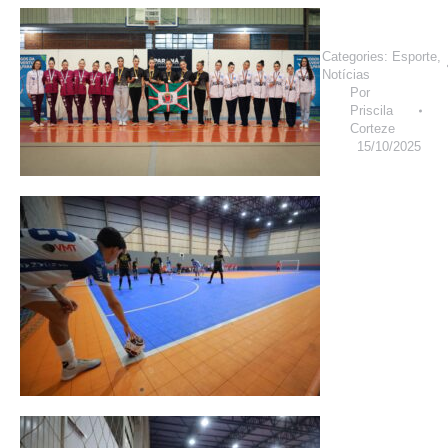
Categories:
Esporte
,
Notícias
Por
Priscila
Corteze
15/10/2025