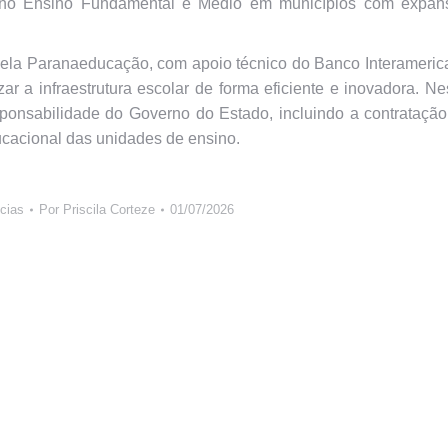
s no Ensino Fundamental e Médio em municípios com expan
pela Paranaeducação, com apoio técnico do Banco Interameri
 a infraestrutura escolar de forma eficiente e inovadora. N
onsabilidade do Governo do Estado, incluindo a contratação
ducacional das unidades de ensino.
cias
Por
Priscila Corteze
01/07/2026