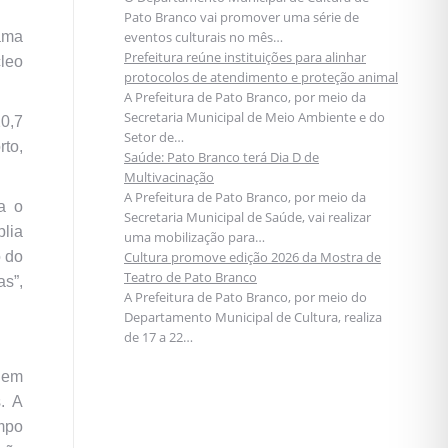
Pato Branco vai promover uma série de
ama
eventos culturais no mês…
Prefeitura reúne instituições para alinhar
cleo
protocolos de atendimento e proteção animal
A Prefeitura de Pato Branco, por meio da
Secretaria Municipal de Meio Ambiente e do
20,7
Setor de…
rto,
Saúde: Pato Branco terá Dia D de
Multivacinação
A Prefeitura de Pato Branco, por meio da
a o
Secretaria Municipal de Saúde, vai realizar
plia
uma mobilização para…
o do
Cultura promove edição 2026 da Mostra de
Teatro de Pato Branco
as”,
A Prefeitura de Pato Branco, por meio do
Departamento Municipal de Cultura, realiza
de 17 a 22…
 em
. A
empo