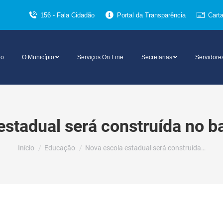
156 - Fala Cidadão
Portal da Transparência
Cart
io
O Município
Serviços On Line
Secretarias
Servidore
estadual será construída no ba
Você está aqui:
Início
Educação
Nova escola estadual será construída…