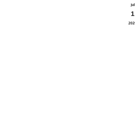
jul
1
202