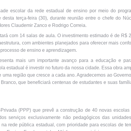
ade escolar da rede estadual de ensino por meio do progr
 desta terça-feira (30), durante reunião entre o chefe do Nú
adores Claudemir Zanco e Rodrigo Correia.
ntará com 14 salas de aula. O investimento estimado é de R$ 
estrutura, com ambientes planejados para oferecer mais confo
o processo de ensino e aprendizagem.
presenta mais um importante avanço para a educação e par
 estadual é investir no futuro da nossa cidade. Essa obra am
nde uma região que cresce a cada ano. Agradecemos ao Govern
Branco, que beneficiará centenas de estudantes e suas famíli
-Privada (PPP) que prevê a construção de 40 novas escolas
 dos serviços exclusivamente não pedagógicos das unidades
s na rede pública estadual, com prioridade para escolas de t