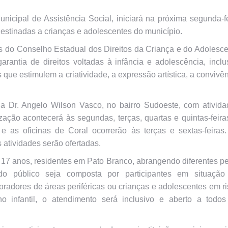
nicipal de Assistência Social, iniciará na próxima segunda-f
 destinadas a crianças e adolescentes do município.
os do Conselho Estadual dos Direitos da Criança e do Adolesc
antia de direitos voltadas à infância e adolescência, inclu
s que estimulem a criatividade, a expressão artística, a convivê
ia Dr. Angelo Wilson Vasco, no bairro Sudoeste, com ativida
zação acontecerá às segundas, terças, quartas e quintas-feira
 e as oficinas de Coral ocorrerão às terças e sextas-feiras
 atividades serão ofertadas.
a 17 anos, residentes em Pato Branco, abrangendo diferentes pe
 do público seja composta por participantes em situação
moradores de áreas periféricas ou crianças e adolescentes em r
ho infantil, o atendimento será inclusivo e aberto a todos