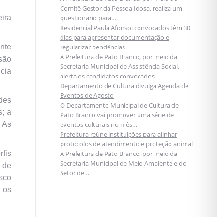
Comitê Gestor da Pessoa Idosa, realiza um
eira
questionário para…
Residencial Paula Afonso: convocados têm 30
dias para apresentar documentação e
ente
regularizar pendências
A Prefeitura de Pato Branco, por meio da
são
Secretaria Municipal de Assistência Social,
ncia
alerta os candidatos convocados…
Departamento de Cultura divulga Agenda de
Eventos de Agosto
des
O Departamento Municipal de Cultura de
s; a
Pato Branco vai promover uma série de
. As
eventos culturais no mês…
Prefeitura reúne instituições para alinhar
protocolos de atendimento e proteção animal
rfis
A Prefeitura de Pato Branco, por meio da
Secretaria Municipal de Meio Ambiente e do
 de
Setor de…
isco
 os