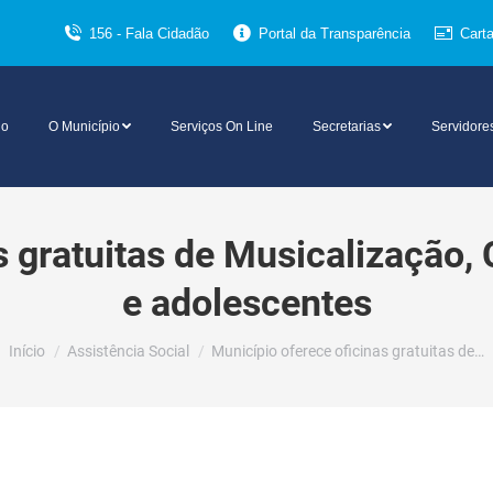
156 - Fala Cidadão
Portal da Transparência
Cart
io
O Município
Serviços On Line
Secretarias
Servidore
 gratuitas de Musicalização, 
e adolescentes
Você está aqui:
Início
Assistência Social
Município oferece oficinas gratuitas de…