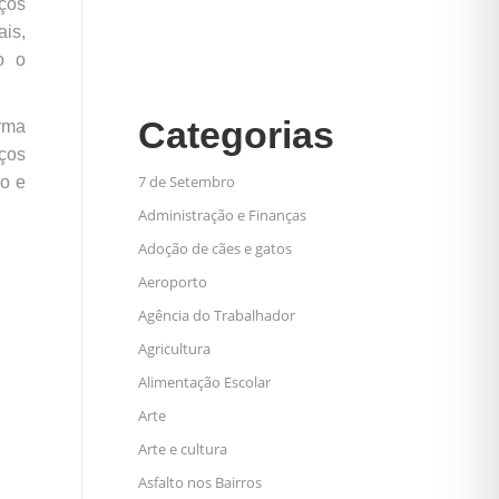
iços
is,
o o
Categorias
orma
ços
7 de Setembro
ão e
Administração e Finanças
Adoção de cães e gatos
Aeroporto
Agência do Trabalhador
Agricultura
Alimentação Escolar
Arte
Arte e cultura
Asfalto nos Bairros