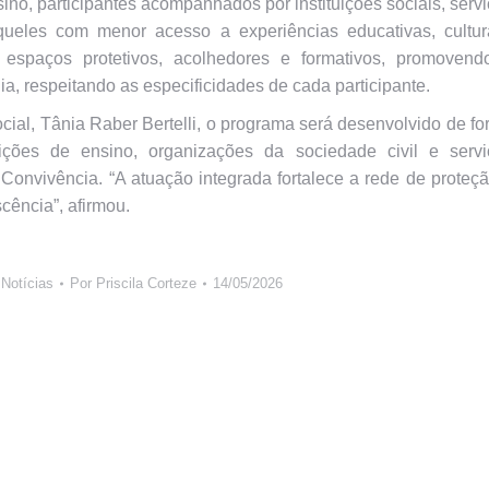
ino, participantes acompanhados por instituições sociais, serv
queles com menor acesso a experiências educativas, cultura
r espaços protetivos, acolhedores e formativos, promovend
ia, respeitando as especificidades de cada participante.
cial, Tânia Raber Bertelli, o programa será desenvolvido de f
tuições de ensino, organizações da sociedade civil e servi
nvivência. “A atuação integrada fortalece a rede de proteç
cência”, afirmou.
,
Notícias
Por
Priscila Corteze
14/05/2026