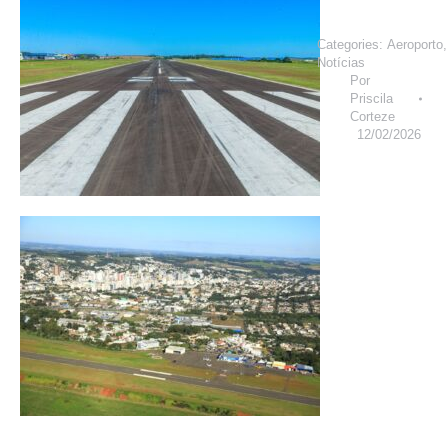
Categories:
Aeroporto
,
Notícias
Por
Priscila
Corteze
12/02/2026