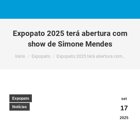
Expopato 2025 terá abertura com
show de Simone Mendes
Você está aqui:
Início
Expopato
Expopato 2025 terá abertura com…
Expopato
set
17
Notícias
2025