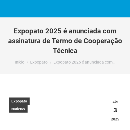
Expopato 2025 é anunciada com
assinatura de Termo de Cooperação
Técnica
Você está aqui:
Início
Expopato
Expopato 2025 é anunciada com…
Expopato
abr
3
Notícias
2025