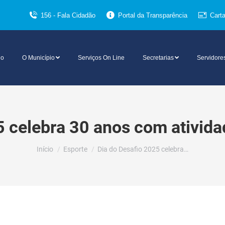
156 - Fala Cidadão
Portal da Transparência
Cart
io
O Município
Serviços On Line
Secretarias
Servidore
5 celebra 30 anos com ativid
Você está aqui:
Início
Esporte
Dia do Desafio 2025 celebra…