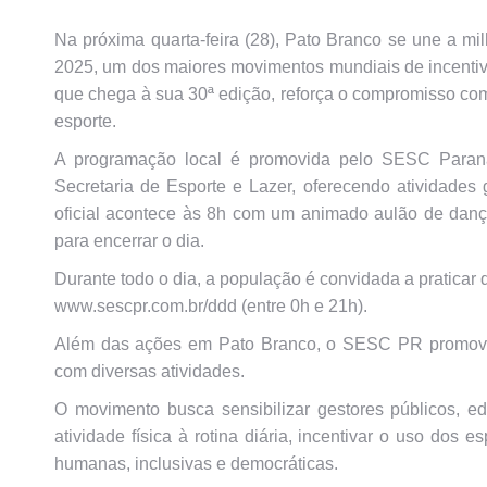
Na próxima quarta-feira (28), Pato Branco se une a mi
2025, um dos maiores movimentos mundiais de incentivo 
que chega à sua 30ª edição, reforça o compromisso com
esporte.
A programação local é promovida pelo SESC Paraná
Secretaria de Esporte e Lazer, oferecendo atividades 
oficial acontece às 8h com um animado aulão de danç
para encerrar o dia.
Durante todo o dia, a população é convidada a praticar qu
www.sescpr.com.br/ddd (entre 0h e 21h).
Além das ações em Pato Branco, o SESC PR promove
com diversas atividades.
O movimento busca sensibilizar gestores públicos, e
atividade física à rotina diária, incentivar o uso dos
humanas, inclusivas e democráticas.