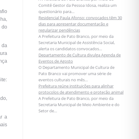
Comitê Gestor da Pessoa Idosa, realiza um
afio
questionário para…
Residencial Paula Afonso: convocados têm 30
nha,
dias para apresentar documentação e
o do
regularizar pendências
A Prefeitura de Pato Branco, por meio da
Secretaria Municipal de Assistência Social,
 da
alerta os candidatos convocados…
tura
Departamento de Cultura divulga Agenda de
nça
Eventos de Agosto
O Departamento Municipal de Cultura de
Pato Branco vai promover uma série de
ite:
eventos culturais no mês…
Prefeitura reúne instituições para alinhar
protocolos de atendimento e proteção animal
do,
A Prefeitura de Pato Branco, por meio da
Secretaria Municipal de Meio Ambiente e do
Setor de…
r a
mais