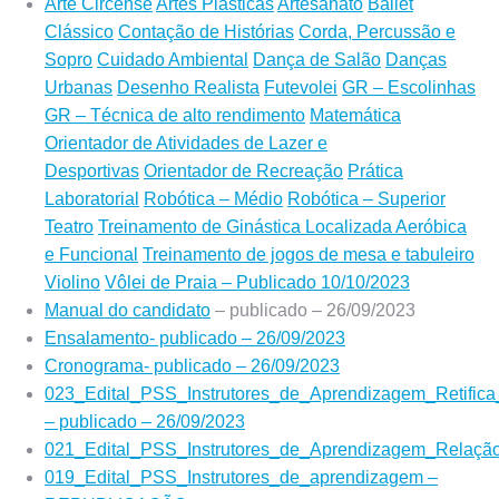
Arte Circense
Artes Plásticas
Artesanato
Ballet
Clássico
Contação de Histórias
Corda, Percussão e
Sopro
Cuidado Ambiental
Dança de Salão
Danças
Urbanas
Desenho Realista
Futevolei
GR – Escolinhas
GR – Técnica de alto rendimento
Matemática
Orientador de Atividades de Lazer e
Desportivas
Orientador de Recreação
Prática
Laboratorial
Robótica – Médio
Robótica – Superior
Teatro
Treinamento de Ginástica Localizada Aeróbica
e Funcional
Treinamento de jogos de mesa e tabuleiro
Violino
Vôlei de Praia – Publicado 10/10/2023
Manual do candidato
– publicado – 26/09/2023
Ensalamento- publicado – 26/09/2023
Cronograma- publicado – 26/09/2023
023_Edital_PSS_Instrutores_de_Aprendizagem_Retifica
– publicado – 26/09/2023
021_Edital_PSS_Instrutores_de_Aprendizagem_Relação
019_Edital_PSS_Instrutores_de_aprendizagem –