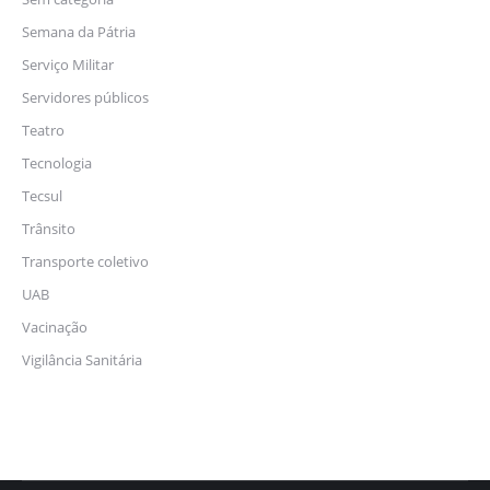
Semana da Pátria
Serviço Militar
Servidores públicos
Teatro
Tecnologia
Tecsul
Trânsito
Transporte coletivo
UAB
Vacinação
Vigilância Sanitária