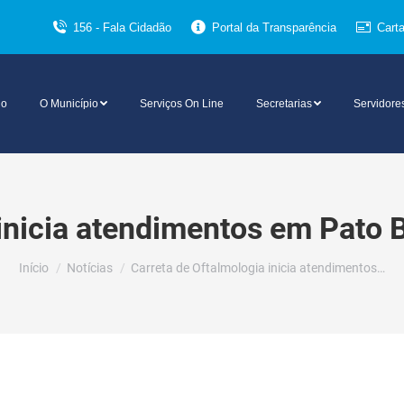
156 - Fala Cidadão
Portal da Transparência
Cart
io
O Município
Serviços On Line
Secretarias
Servidore
inicia atendimentos em Pato 
Você está aqui:
Início
Notícias
Carreta de Oftalmologia inicia atendimentos…