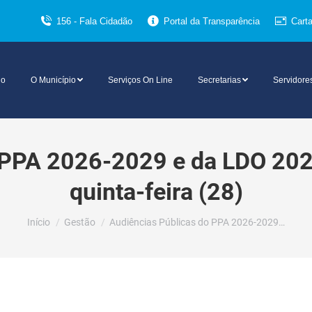
156 - Fala Cidadão
Portal da Transparência
Cart
io
O Município
Serviços On Line
Secretarias
Servidore
 PPA 2026-2029 e da LDO 2026
quinta-feira (28)
Você está aqui:
Início
Gestão
Audiências Públicas do PPA 2026-2029…