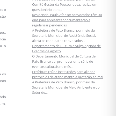
Comitê Gestor da Pessoa Idosa, realiza um
questionário para…
es e
Residencial Paula Afonso: convocados têm 30
ssão
dias para apresentar documentação e
regularizar pendências
A Prefeitura de Pato Branco, por meio da
zes,
Secretaria Municipal de Assistência Social,
ncia
alerta os candidatos convocados…
Departamento de Cultura divulga Agenda de
ra o
Eventos de Agosto
O Departamento Municipal de Cultura de
Pato Branco vai promover uma série de
eventos culturais no mês…
Prefeitura reúne instituições para alinhar
e os
protocolos de atendimento e proteção animal
reas
A Prefeitura de Pato Branco, por meio da
Secretaria Municipal de Meio Ambiente e do
Setor de…
brio
ura,