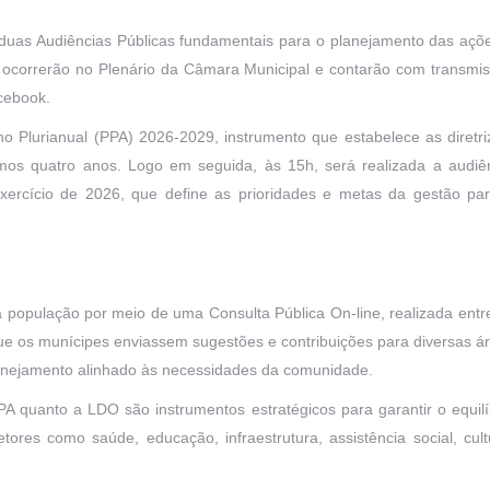
, duas Audiências Públicas fundamentais para o planejamento das açõ
 ocorrerão no Plenário da Câmara Municipal e contarão com transmi
acebook.
no Plurianual (PPA) 2026-2029, instrumento que estabelece as diretri
imos quatro anos. Logo em seguida, às 15h, será realizada a audiê
exercício de 2026, que define as prioridades e metas da gestão pa
população por meio de uma Consulta Pública On-line, realizada entr
 que os munícipes enviassem sugestões e contribuições para diversas á
lanejamento alinhado às necessidades da comunidade.
PA quanto a LDO são instrumentos estratégicos para garantir o equilí
tores como saúde, educação, infraestrutura, assistência social, cult