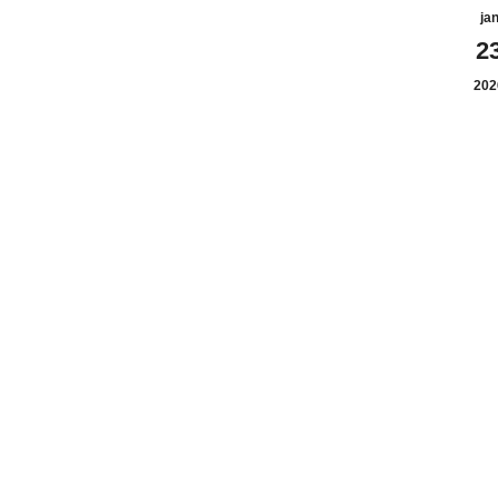
ja
2
202