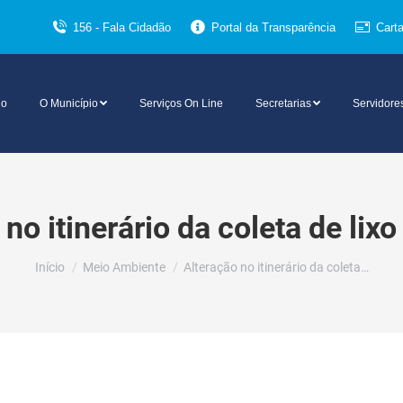
156 - Fala Cidadão
Portal da Transparência
Cart
io
O Município
Serviços On Line
Secretarias
Servidore
no itinerário da coleta de lixo
Você está aqui:
Início
Meio Ambiente
Alteração no itinerário da coleta…