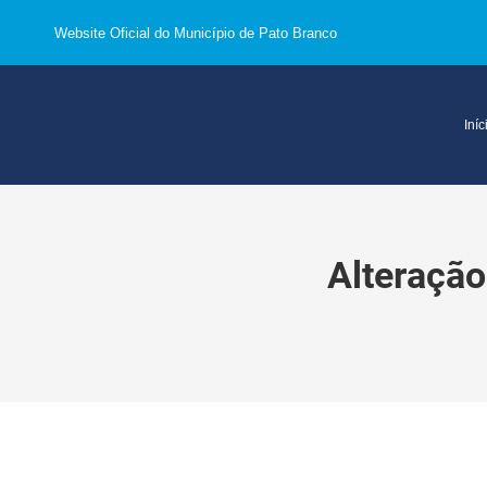
Website Oficial do Município de Pato Branco
Iníc
Alteração 