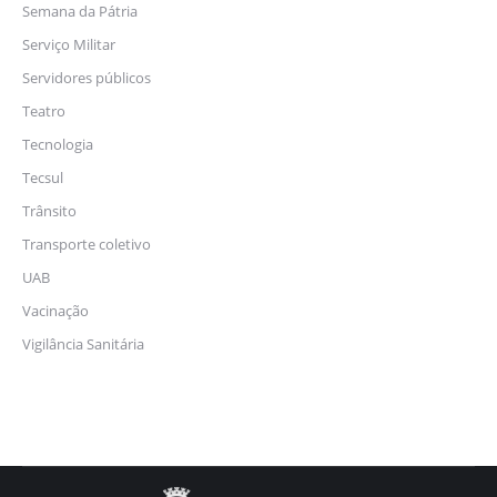
Semana da Pátria
Serviço Militar
Servidores públicos
Teatro
Tecnologia
Tecsul
Trânsito
Transporte coletivo
UAB
Vacinação
Vigilância Sanitária