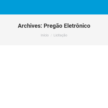
Archives:
Pregão Eletrônico
Você está aqui:
Início
Licitação
AVISO DE PREGÃO ELETRÔNICO Nº
182/2022
Por
Regiane Rufato
09/11/2022
Deixe um comentário
Contratação de pessoa jurídica visando à
aquisição de móveis, equipamentos,
eletrodomésticos, impressoras, ferramentas