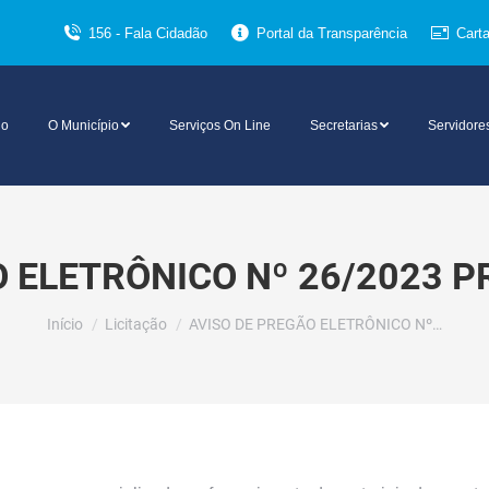
156 - Fala Cidadão
Portal da Transparência
Cart
io
O Município
Serviços On Line
Secretarias
Servidore
O ELETRÔNICO Nº 26/2023 P
Você está aqui:
Início
Licitação
AVISO DE PREGÃO ELETRÔNICO Nº…